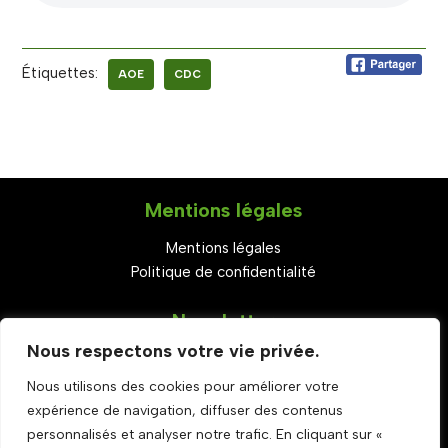
Étiquettes:
AOE
CDC
Mentions légales
Mentions légales
Politique de confidentialité
Newsletter
Nous respectons votre vie privée.
S'abonner
Nous utilisons des cookies pour améliorer votre
Set Youtube Channel ID
expérience de navigation, diffuser des contenus
Rejoignez-nous
personnalisés et analyser notre trafic. En cliquant sur «