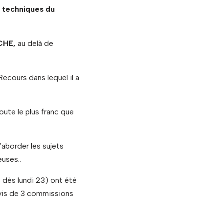
s techniques du
CHE,
au delà de
.
ecours dans lequel il a
oute le plus franc que
’aborder les sujets
uses..
 dès lundi 23) ont été
’avis de 3 commissions