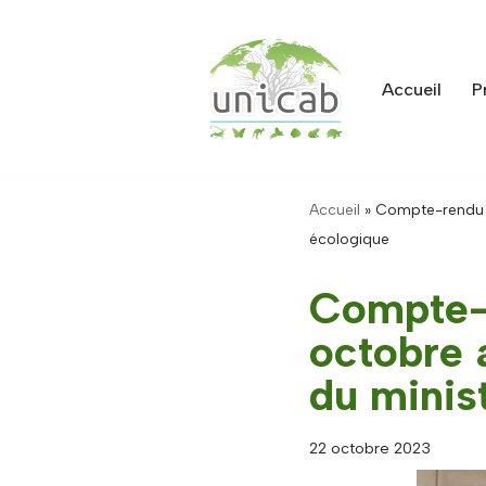
Aller
au
Accueil
P
contenu
Accueil
»
Compte-rendu de
écologique
Compte-r
octobre a
du minist
22 octobre 2023