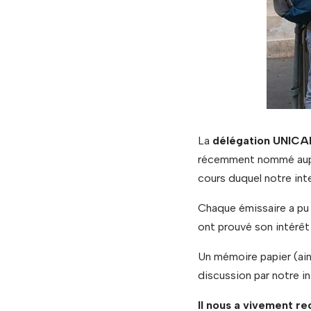
La
délégation UNICA
récemment nommé aupr
cours duquel notre inte
Chaque émissaire a pu 
ont prouvé
son intérê
Un mémoire papier (ains
discussion par notre in
Il nous a vivement re