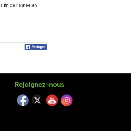
a fin de l’année en
Rejoignez-nous
Set Youtube Channel ID