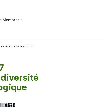
e Membres
istère de la transition
7
odiversité
logique