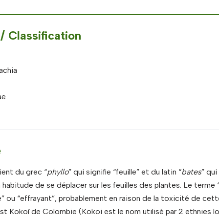
 Classification
achia
ae
e
ient du grec “
phyllo
” qui signifie “feuille” et du latin “
bates
” qui
 habitude de se déplacer sur les feuilles des plantes. Le terme 
ble” ou “effrayant”, probablement en raison de la toxicité de cett
st Kokoï de Colombie (Kokoi est le nom utilisé par 2 ethnies lo