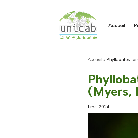
Aller
au
Accueil
P
contenu
Accueil
»
Phyllobates terr
Phyllobat
(Myers, 
1 mai 2024