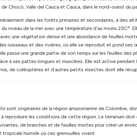
 de Chocó, Valle del Cauca et Cauca, dans le nord-ouest du pa
néralement dans les forêts primaires et secondaires, à des alti
u niveau de la mer avec une température d’au moins 25C°. Elle
vec une végétation dense et une abondance de feuilles mortes 
es ruisseaux et des rivières, où elle se reproduit et pond ses 
lle passe une grande partie de son temps sur les feuilles des pl
âce à ses pattes longues et musclées. Elle est active pendant l
mis, de coléoptères et d’autres petits insectes dont elle récup
lis
sont originaires de la région amazonienne de Colombie, donc
 à reproduire les conditions de cette région. Le terrarium doit
vivantes, de branches et de feuilles mortes pour créer un env
rêt tropicale humide où ces grenouilles vivent.