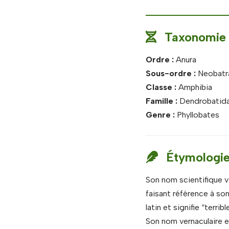
Taxonomie /
Ordre :
Anura
Sous-ordre :
Neobatr
Classe :
Amphibia
Famille :
Dendrobatid
Genre :
Phyllobates
Étymologi
Son nom scientifique v
faisant référence à son
latin et signifie “terri
Son nom vernaculaire e