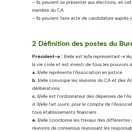
– Ils peuvent se présenter aux élections, en ce
membre du CA
– Ils peuvent faire acte de candidature auprès
2 Définition des postes du Bur
Président-e :
Il/elle est le/la représentant-e l
la vie civile et est investi de tous les pouvoirs à
a.
Il/elle représente l’Association en justice.
b.
Il/elle convoque les réunions du CA et des AG ;
délibérations.
c.
Il/elle est l’ordonnateur des dépenses de l’As
d. Il/elle fait ouvrir, pour le compte de l’Asso
tous établissements financiers.
e.
Il/elle coordonne les travaux des différente
réunions de consensus réunissant les responsab