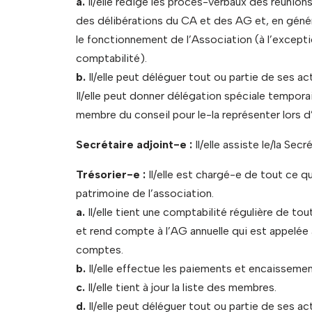
a.
Il/elle rédige les procès-verbaux des réunio
des délibérations du CA et des AG et, en génér
le fonctionnement de l’Association (à l’excepti
comptabilité).
b.
Il/elle peut déléguer tout ou partie de ses act
Il/elle peut donner délégation spéciale tempora
membre du conseil pour le-la représenter lors d
Secrétaire adjoint-e :
Il/elle assiste le/la Se
Trésorier-e :
Il/elle est chargé-e de tout ce q
patrimoine de l’association.
a.
Il/elle tient une comptabilité régulière de tou
et rend compte à l’AG annuelle qui est appelée 
comptes.
b.
Il/elle effectue les paiements et encaissemen
c.
Il/elle tient à jour la liste des membres.
d.
Il/elle peut déléguer tout ou partie de ses act