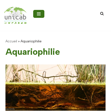
Aller
au
contenu
Accueil
»
Aquariophilie
Aquariophilie