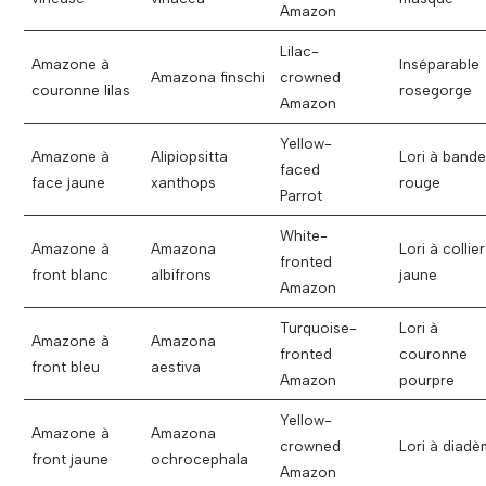
Amazon
Lilac-
Amazone à
Inséparable
Amazona finschi
crowned
couronne lilas
rosegorge
Amazon
Yellow-
Amazone à
Alipiopsitta
Lori à band
faced
face jaune
xanthops
rouge
Parrot
White-
Amazone à
Amazona
Lori à collier
fronted
front blanc
albifrons
jaune
Amazon
Turquoise-
Lori à
Amazone à
Amazona
fronted
couronne
front bleu
aestiva
Amazon
pourpre
Yellow-
Amazone à
Amazona
crowned
Lori à diad
front jaune
ochrocephala
Amazon