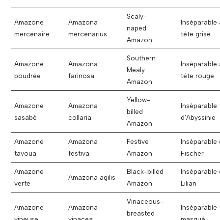
Scaly-
Amazone
Amazona
Inséparable 
naped
mercenaire
mercenarius
tête grise
Amazon
Southern
Amazone
Amazona
Inséparable 
Mealy
poudrée
farinosa
tête rouge
Amazon
Yellow-
Amazone
Amazona
Inséparable
billed
sasabé
collaria
d’Abyssinie
Amazon
Amazone
Amazona
Festive
Inséparable
tavoua
festiva
Amazon
Fischer
Amazone
Black-billed
Inséparable
Amazona agilis
verte
Amazon
Lilian
Vinaceous-
Amazone
Amazona
Inséparable
breasted
vineuse
vinacea
masqué