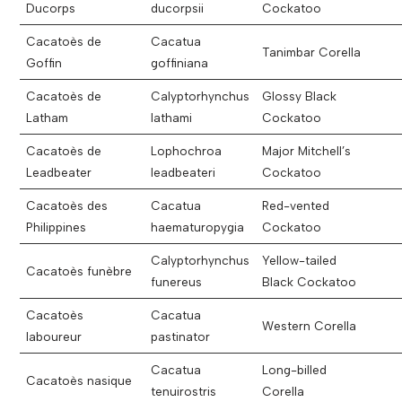
Ducorps
ducorpsii
Cockatoo
Cacatoès de
Cacatua
Tanimbar Corella
Goffin
goffiniana
Cacatoès de
Calyptorhynchus
Glossy Black
Latham
lathami
Cockatoo
Cacatoès de
Lophochroa
Major Mitchell’s
Leadbeater
leadbeateri
Cockatoo
Cacatoès des
Cacatua
Red-vented
Philippines
haematuropygia
Cockatoo
Calyptorhynchus
Yellow-tailed
Cacatoès funèbre
funereus
Black Cockatoo
Cacatoès
Cacatua
Western Corella
laboureur
pastinator
Cacatua
Long-billed
Cacatoès nasique
tenuirostris
Corella