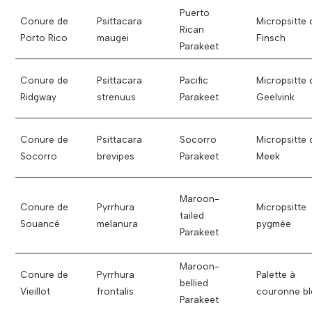
Puerto
Conure de
Psittacara
Micropsitte 
Rican
Porto Rico
maugei
Finsch
Parakeet
Conure de
Psittacara
Pacific
Micropsitte 
Ridgway
strenuus
Parakeet
Geelvink
Conure de
Psittacara
Socorro
Micropsitte 
Socorro
brevipes
Parakeet
Meek
Maroon-
Conure de
Pyrrhura
Micropsitte
tailed
Souancé
melanura
pygmée
Parakeet
Maroon-
Conure de
Pyrrhura
Palette à
bellied
Vieillot
frontalis
couronne bl
Parakeet