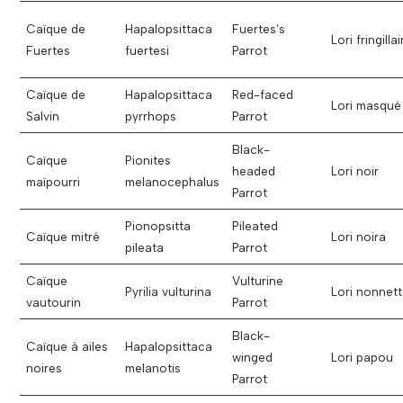
Caïque de
Hapalopsittaca
Fuertes’s
Lori fringillai
Fuertes
fuertesi
Parrot
Caïque de
Hapalopsittaca
Red-faced
Lori masqué
Salvin
pyrrhops
Parrot
Black-
Caïque
Pionites
headed
Lori noir
maïpourri
melanocephalus
Parrot
Pionopsitta
Pileated
Caïque mitré
Lori noira
pileata
Parrot
Caïque
Vulturine
Pyrilia vulturina
Lori nonnet
vautourin
Parrot
Black-
Caïque à ailes
Hapalopsittaca
winged
Lori papou
noires
melanotis
Parrot