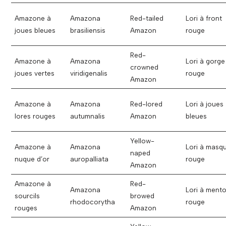
Amazone à
Amazona
Red-tailed
Lori à front
joues bleues
brasiliensis
Amazon
rouge
Red-
Amazone à
Amazona
Lori à gorge
crowned
joues vertes
viridigenalis
rouge
Amazon
Amazone à
Amazona
Red-lored
Lori à joues
lores rouges
autumnalis
Amazon
bleues
Yellow-
Amazone à
Amazona
Lori à masq
naped
nuque d’or
auropalliata
rouge
Amazon
Amazone à
Red-
Amazona
Lori à ment
sourcils
browed
rhodocorytha
rouge
rouges
Amazon