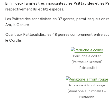
Enfin, deux familles très imposantes : les
Psittacidés
et les
P
respectivement 181 et 192 espèces.
Les Psittacidés sont divisés en 37 genres, parmi lesquels on r
Ara, la Conure.
Quant aux Psittaculidés, les 48 genres comprennent entre autre 
le Coryllis.
Perruche à collier
(Psittaculo krameri)
– Psittaculidé
Amazone à front rouge
(Amazona autumnalis) –
Psittacidé