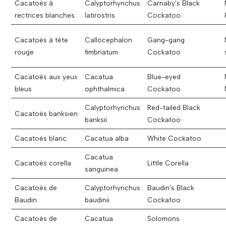
Cacatoès à
Calyptorhynchus
Carnaby’s Black
rectrices blanches
latirostris
Cockatoo
Cacatoès à tête
Callocephalon
Gang-gang
rouge
fimbriatum
Cockatoo
Cacatoès aux yeux
Cacatua
Blue-eyed
bleus
ophthalmica
Cockatoo
Calyptorhynchus
Red-tailed Black
Cacatoès banksien
banksii
Cockatoo
Cacatoès blanc
Cacatua alba
White Cockatoo
Cacatua
Cacatoès corella
Little Corella
sanguinea
Cacatoès de
Calyptorhynchus
Baudin’s Black
Baudin
baudinii
Cockatoo
Cacatoès de
Cacatua
Solomons