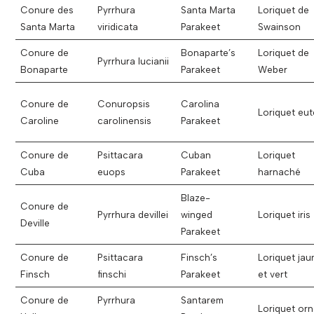
Conure des
Pyrrhura
Santa Marta
Loriquet de
Santa Marta
viridicata
Parakeet
Swainson
Conure de
Bonaparte’s
Loriquet de
Pyrrhura lucianii
Bonaparte
Parakeet
Weber
Conure de
Conuropsis
Carolina
Loriquet eut
Caroline
carolinensis
Parakeet
Conure de
Psittacara
Cuban
Loriquet
Cuba
euops
Parakeet
harnaché
Blaze-
Conure de
Pyrrhura devillei
winged
Loriquet iris
Deville
Parakeet
Conure de
Psittacara
Finsch’s
Loriquet jau
Finsch
finschi
Parakeet
et vert
Conure de
Pyrrhura
Santarem
Loriquet or