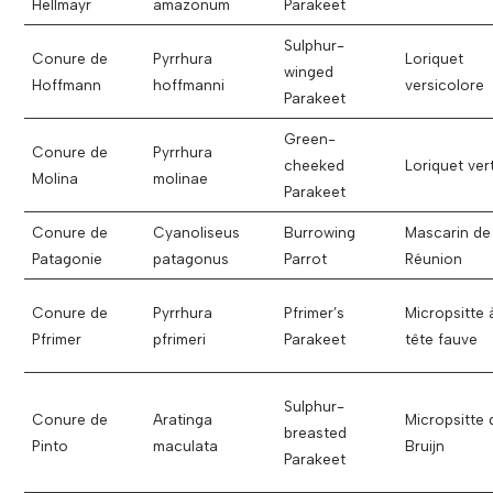
Hellmayr
amazonum
Parakeet
Sulphur-
Conure de
Pyrrhura
Loriquet
winged
Hoffmann
hoffmanni
versicolore
Parakeet
Green-
Conure de
Pyrrhura
cheeked
Loriquet ver
Molina
molinae
Parakeet
Conure de
Cyanoliseus
Burrowing
Mascarin de 
Patagonie
patagonus
Parrot
Réunion
Conure de
Pyrrhura
Pfrimer’s
Micropsitte 
Pfrimer
pfrimeri
Parakeet
tête fauve
Sulphur-
Conure de
Aratinga
Micropsitte 
breasted
Pinto
maculata
Bruijn
Parakeet