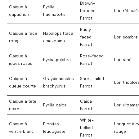
Brown-
Caïque à
Pyrilia
hooded
Lori réticulé
capuchon
haematotis
Parrot
Rusty-
Caïque à face
Hapalopsittaca
faced
Lori sombre
rouge
amazonina
Parrot
Caïque à
Rose-faced
Pyrilia pulchra
Lori strié
joues roses
Parrot
Caïque à
Graydidascalus
Short-tailed
Lori tricolor
queue courte
brachyurus
Parrot
Caïque à tête
Caica
Pyrilia caica
Lori ultramar
noire
Parrot
White-
Caïque à
Pionites
Loriquet à c
bellied
ventre blanc
leucogaster
rouge
Parrot