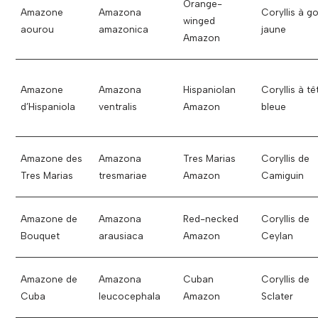
Orange-
Amazone
Amazona
Coryllis à g
winged
aourou
amazonica
jaune
Amazon
Amazone
Amazona
Hispaniolan
Coryllis à tê
d’Hispaniola
ventralis
Amazon
bleue
Amazone des
Amazona
Tres Marias
Coryllis de
Tres Marias
tresmariae
Amazon
Camiguin
Amazone de
Amazona
Red-necked
Coryllis de
Bouquet
arausiaca
Amazon
Ceylan
Amazone de
Amazona
Cuban
Coryllis de
Cuba
leucocephala
Amazon
Sclater