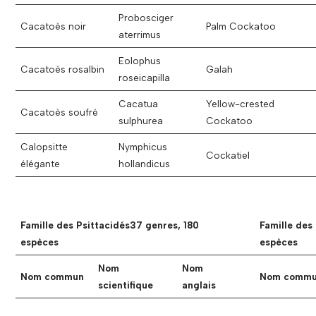
Probosciger
Cacatoès noir
Palm Cockatoo
aterrimus
Eolophus
Cacatoès rosalbin
Galah
roseicapilla
Cacatua
Yellow-crested
Cacatoès soufré
sulphurea
Cockatoo
Calopsitte
Nymphicus
Cockatiel
élégante
hollandicus
Famille des Psittacidés
37 genres, 180
Famille des 
espèces
espèces
Nom
Nom
Nom commun
Nom comm
scientifique
anglais