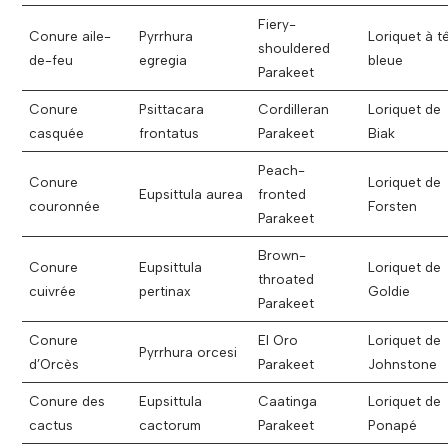
Fiery-
Conure aile-
Pyrrhura
Loriquet à t
shouldered
de-feu
egregia
bleue
Parakeet
Conure
Psittacara
Cordilleran
Loriquet de
casquée
frontatus
Parakeet
Biak
Peach-
Conure
Loriquet de
Eupsittula aurea
fronted
couronnée
Forsten
Parakeet
Brown-
Conure
Eupsittula
Loriquet de
throated
cuivrée
pertinax
Goldie
Parakeet
Conure
El Oro
Loriquet de
Pyrrhura orcesi
d’Orcès
Parakeet
Johnstone
Conure des
Eupsittula
Caatinga
Loriquet de
cactus
cactorum
Parakeet
Ponapé