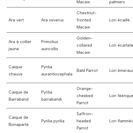
Macaw
palmiers
Chestnut-
Ara vert
Ara severus
fronted
Lori écaillé
Macaw
Golden-
Ara à collier
Primolius
collared
Lori écarlat
jaune
auricollis
Macaw
Caïque
Pyrilia
Bald Parrot
Lori émerau
chauve
aurantiocephala
Orange-
Caïque de
Pyrilia
cheeked
Lori féériqu
Barraband
barrabandi
Parrot
Saffron-
Caïque de
Pyrilia pyrilia
headed
Lori flammé
Bonaparte
Parrot