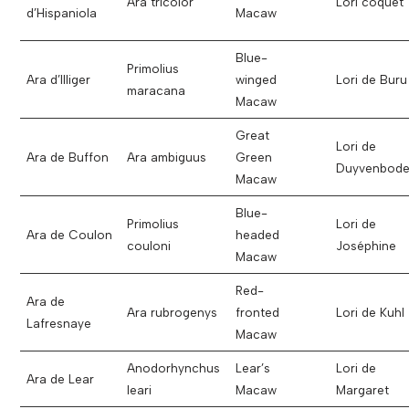
Ara tricolor
Lori coquet
d’Hispaniola
Macaw
Blue-
Primolius
Ara d’Illiger
winged
Lori de Buru
maracana
Macaw
Great
Lori de
Ara de Buffon
Ara ambiguus
Green
Duyvenbod
Macaw
Blue-
Primolius
Lori de
Ara de Coulon
headed
couloni
Joséphine
Macaw
Red-
Ara de
Ara rubrogenys
fronted
Lori de Kuhl
Lafresnaye
Macaw
Anodorhynchus
Lear’s
Lori de
Ara de Lear
leari
Macaw
Margaret