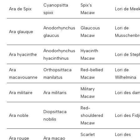
Cyanopsitta
Spix’s
Ara de Spix
Lori de Mee
spixii
Macaw
Anodorhynchus
Glaucous
Lori de
Ara glauque
glaucus
Macaw
Musschenbr
Anodorhynchus
Hyacinth
Ara hyacinthe
Lori de Ste
hyacinthinus
Macaw
Ara
Orthopsittaca
Red-bellied
Lori de
macavouanne
manilatus
Macaw
Wilhelmina
Military
Ara militaire
Ara militaris
Lori des da
Macaw
Red-
Diopsittaca
Ara noble
shouldered
Lori des Fidji
nobilis
Macaw
Scarlet
Lori des
Ara rouge
Ara macao