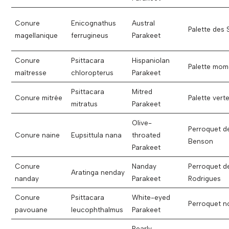
Conure
Enicognathus
Austral
Palette des 
magellanique
ferrugineus
Parakeet
Conure
Psittacara
Hispaniolan
Palette mom
maîtresse
chloropterus
Parakeet
Psittacara
Mitred
Conure mitrée
Palette vert
mitratus
Parakeet
Olive-
Perroquet d
Conure naine
Eupsittula nana
throated
Benson
Parakeet
Conure
Nanday
Perroquet d
Aratinga nenday
nanday
Parakeet
Rodrigues
Conure
Psittacara
White-eyed
Perroquet no
pavouane
leucophthalmus
Parakeet
Pearly