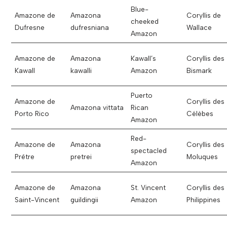
Blue-
Amazone de
Amazona
Coryllis de
cheeked
Dufresne
dufresniana
Wallace
Amazon
Amazone de
Amazona
Kawall’s
Coryllis des
Kawall
kawalli
Amazon
Bismark
Puerto
Amazone de
Coryllis des
Amazona vittata
Rican
Porto Rico
Célèbes
Amazon
Red-
Amazone de
Amazona
Coryllis des
spectacled
Prêtre
pretrei
Moluques
Amazon
Amazone de
Amazona
St. Vincent
Coryllis des
Saint-Vincent
guildingii
Amazon
Philippines