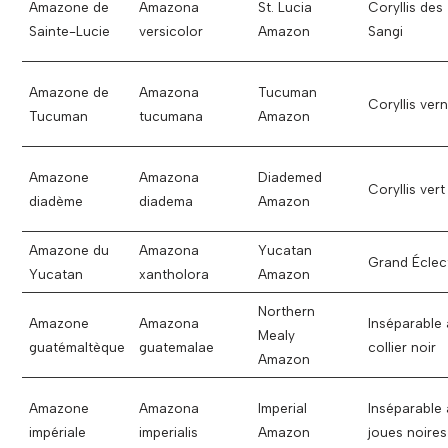
Amazone de
Amazona
St. Lucia
Coryllis des
Sainte-Lucie
versicolor
Amazon
Sangi
Amazone de
Amazona
Tucuman
Coryllis vern
Tucuman
tucumana
Amazon
Amazone
Amazona
Diademed
Coryllis vert
diadème
diadema
Amazon
Amazone du
Amazona
Yucatan
Grand Éclec
Yucatan
xantholora
Amazon
Northern
Amazone
Amazona
Inséparable 
Mealy
guatémaltèque
guatemalae
collier noir
Amazon
Amazone
Amazona
Imperial
Inséparable 
impériale
imperialis
Amazon
joues noires