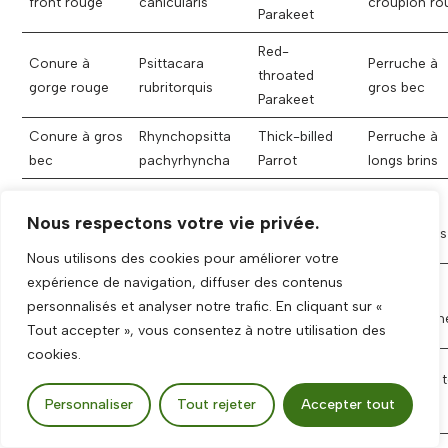
front rouge
canicularis
croupion ro
Parakeet
Red-
Conure à
Psittacara
Perruche à
throated
gorge rouge
rubritorquis
gros bec
Parakeet
Conure à gros
Rhynchopsitta
Thick-billed
Perruche à
bec
pachyrhyncha
Parrot
longs brins
Yellow-
Conure à
Ognorhynchus
Perruche à
Nous respectons votre vie privée.
eared
joues d’or
icterotis
moustaches
Parrot
Nous utilisons des cookies pour améliorer votre
Slender-
expérience de navigation, diffuser des contenus
Conure à long
Enicognathus
Perruche à
billed
personnalisés et analyser notre trafic. En cliquant sur «
bec
leptorhynchus
oreilles jaun
Parakeet
Tout accepter », vous consentez à notre utilisation des
cookies.
Blood-
Conure à
Pyrrhura
Perruche à t
eared
oreillons
hoematotis
d’or
Personnaliser
Tout rejeter
Accepter tout
Parakeet