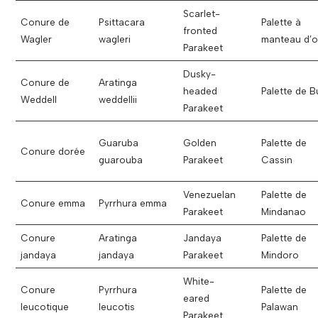
Scarlet-
Conure de
Psittacara
Palette à
fronted
Wagler
wagleri
manteau d’o
Parakeet
Dusky-
Conure de
Aratinga
headed
Palette de B
Weddell
weddellii
Parakeet
Guaruba
Golden
Palette de
Conure dorée
guarouba
Parakeet
Cassin
Venezuelan
Palette de
Conure emma
Pyrrhura emma
Parakeet
Mindanao
Conure
Aratinga
Jandaya
Palette de
jandaya
jandaya
Parakeet
Mindoro
White-
Conure
Pyrrhura
Palette de
eared
leucotique
leucotis
Palawan
Parakeet