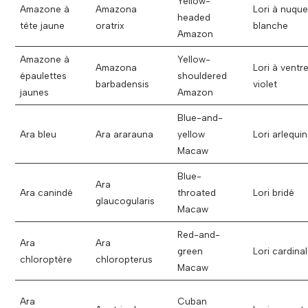
Yellow-
Amazone à
Amazona
Lori à nuque
headed
tête jaune
oratrix
blanche
Amazon
Amazone à
Yellow-
Amazona
Lori à ventr
épaulettes
shouldered
barbadensis
violet
jaunes
Amazon
Blue-and-
Ara bleu
Ara ararauna
yellow
Lori arlequin
Macaw
Blue-
Ara
Ara canindé
throated
Lori bridé
glaucogularis
Macaw
Red-and-
Ara
Ara
green
Lori cardinal
chloroptère
chloropterus
Macaw
Ara
Cuban