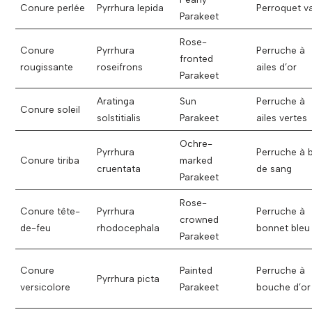
Conure perlée
Pyrrhura lepida
Perroquet v
Parakeet
Rose-
Conure
Pyrrhura
Perruche à
fronted
rougissante
roseifrons
ailes d’or
Parakeet
Aratinga
Sun
Perruche à
Conure soleil
solstitialis
Parakeet
ailes vertes
Ochre-
Pyrrhura
Perruche à 
Conure tiriba
marked
cruentata
de sang
Parakeet
Rose-
Conure tête-
Pyrrhura
Perruche à
crowned
de-feu
rhodocephala
bonnet bleu
Parakeet
Conure
Painted
Perruche à
Pyrrhura picta
versicolore
Parakeet
bouche d’or