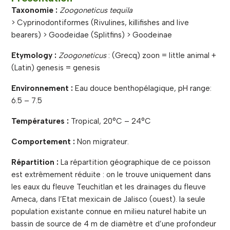
Taxonomie :
Zoogoneticus tequila
> Cyprinodontiformes (Rivulines, killifishes and live
bearers) > Goodeidae (Splitfins) > Goodeinae
Etymology :
Zoogoneticus
: (Grecq) zoon = little animal +
(Latin) genesis = genesis
Environnement :
Eau douce benthopélagique, pH range:
6.5 – 7.5
Températures :
Tropical, 20°C – 24°C
Comportement :
Non migrateur.
Répartition :
La répartition géographique de ce poisson
est extrêmement réduite : on le trouve uniquement dans
les eaux du fleuve Teuchitlan et les drainages du fleuve
Ameca, dans l’Etat mexicain de Jalisco (ouest). la seule
population existante connue en milieu naturel habite un
bassin de source de 4 m de diamètre et d’une profondeur