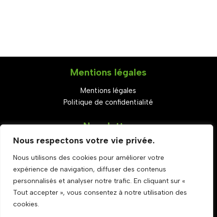
Mentions légales
Mentions légales
Politique de confidentialité
Newsletter
Nous respectons votre vie privée.
S'abonner
Nous utilisons des cookies pour améliorer votre
Set Youtube Channel ID
expérience de navigation, diffuser des contenus
Rejoignez-nous
personnalisés et analyser notre trafic. En cliquant sur «
Tout accepter », vous consentez à notre utilisation des
cookies.