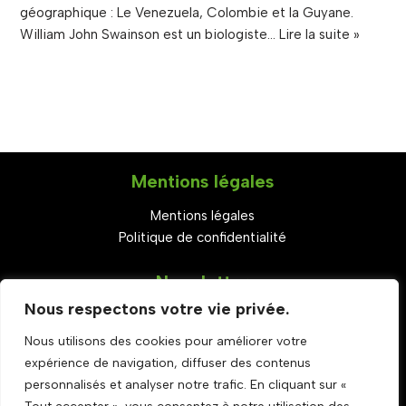
géographique : Le Venezuela, Colombie et la Guyane.
William John Swainson est un biologiste…
Lire la suite »
Mentions légales
Mentions légales
Politique de confidentialité
Newsletter
Nous respectons votre vie privée.
S'abonner
Nous utilisons des cookies pour améliorer votre
Set Youtube Channel ID
expérience de navigation, diffuser des contenus
Rejoignez-nous
personnalisés et analyser notre trafic. En cliquant sur «